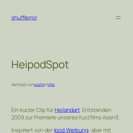
Zum
Inhalt
shufflerror
springen
HeipodSpot
Verfasst von
wahn
in
Vita
Ein kurzer Clip für
Heilandart
. Entstanden
2009 zur Premiere unseres Kurzfilms Asen3.
Inspiriert von der
Ipod Werbung
, aber mit