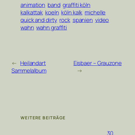
animation
band
graffiti köln
kalkattak
koeln
köln kalk
michelle
quick and dirty
rock
spanien
video
wahn
wahn graffiti
←
Heilandart
Eisbaer – Grauzone
Sammelalbum
→
WEITERE BEITRÄGE
30.