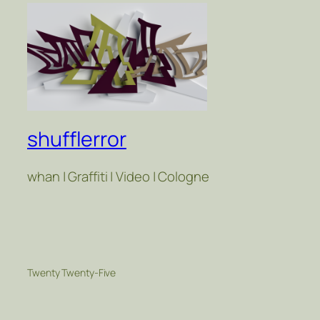
shufflerror
whan | Graffiti | Video | Cologne
Twenty Twenty-Five