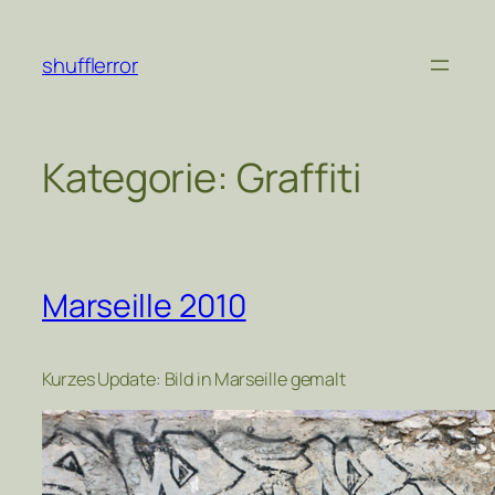
Zum
Inhalt
shufflerror
springen
Kategorie:
Graffiti
Marseille 2010
Kurzes Update: Bild in Marseille gemalt