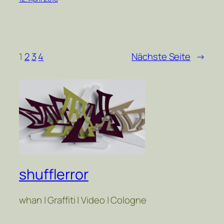
1
2
3
4
Nächste Seite
→
shufflerror
whan | Graffiti | Video | Cologne