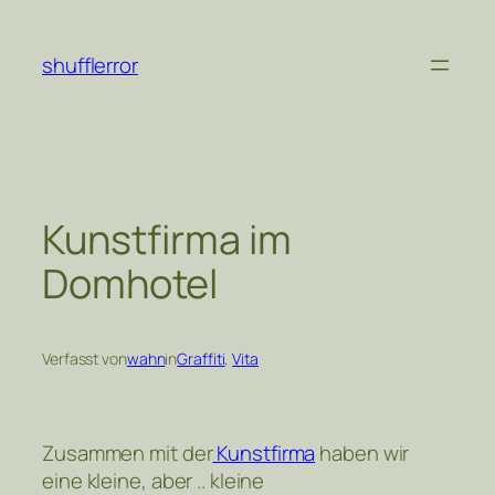
Zum
Inhalt
shufflerror
springen
Kunstfirma im
Domhotel
Verfasst von
wahn
in
Graffiti
, 
Vita
Zusammen mit der
Kunstfirma
haben wir
eine kleine, aber .. kleine