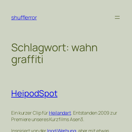
Zum
Inhalt
shufflerror
springen
Schlagwort:
wahn
graffiti
HeipodSpot
Ein kurzer Clip für
Heilandart
. Entstanden 2009 zur
Premiere unseres Kurzfilms Asen3.
Inspiriert von der
Ipod Werbung
, aber mit etwas