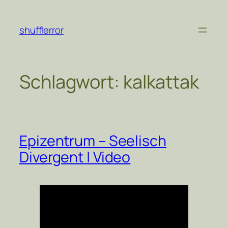
Zum
Inhalt
shufflerror
springen
Schlagwort:
kalkattak
Epizentrum – Seelisch
Divergent | Video