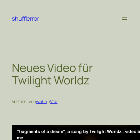
Zum
Inhalt
shufflerror
springen
Neues Video für
Twilight Worldz
Verfasst von
wahn
in
Vita