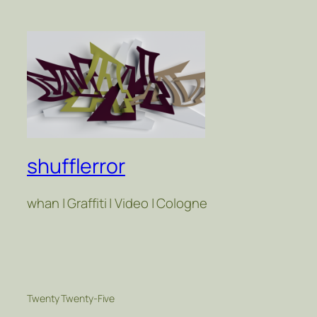
shufflerror
whan | Graffiti | Video | Cologne
Twenty Twenty-Five