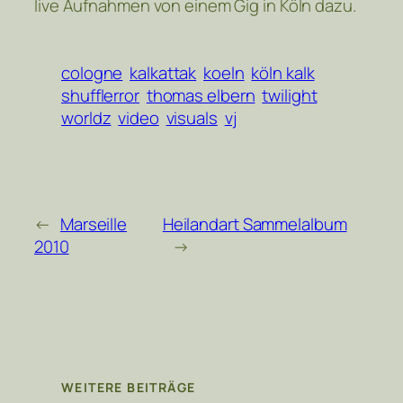
live Aufnahmen von einem Gig in Köln dazu.
cologne
kalkattak
koeln
köln kalk
shufflerror
thomas elbern
twilight
worldz
video
visuals
vj
←
Marseille
Heilandart Sammelalbum
2010
→
WEITERE BEITRÄGE