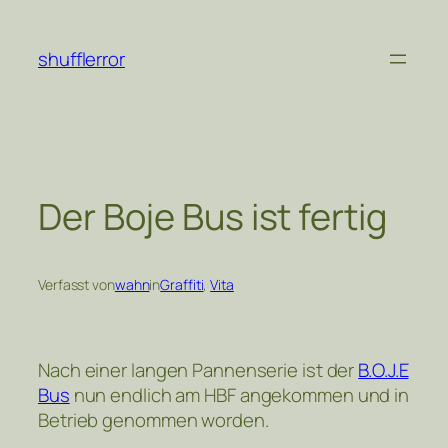
Zum
Inhalt
shufflerror
springen
Der Boje Bus ist fertig
Verfasst von
wahn
in
Graffiti
, 
Vita
Nach einer langen Pannenserie ist der
B.O.J.E
Bus
nun endlich am HBF angekommen und in
Betrieb genommen worden.