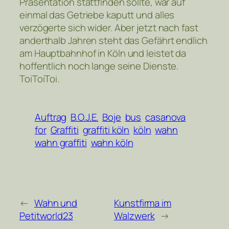
Präsentation stattfinden sollte, war auf
einmal das Getriebe kaputt und alles
verzögerte sich wider. Aber jetzt nach fast
anderthalb Jahren steht das Gefährt endlich
am Hauptbahnhof in Köln und leistet da
hoffentlich noch lange seine Dienste.
ToiToiToi.
Auftrag
B.O.J.E.
Boje
bus
casanova
for
Graffiti
graffiti köln
köln
wahn
wahn graffiti
wahn köln
←
Wahn und
Kunstfirma im
Petitworld23
Walzwerk
→