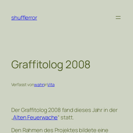
Zum
Inhalt
shufflerror
springen
Graffitolog 2008
Verfasst von
wahn
in
Vita
Der Graffitolog 2008 fand dieses Jahr in der
„
Alten Feuerwache
“ statt.
Den Rahmen des Projektes bildete eine