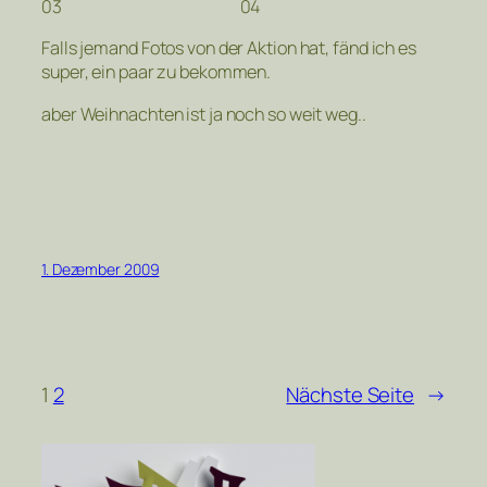
03
04
Falls jemand Fotos von der Aktion hat, fänd ich es
super, ein paar zu bekommen.
aber Weihnachten ist ja noch so weit weg..
1. Dezember 2009
1
2
Nächste Seite
→