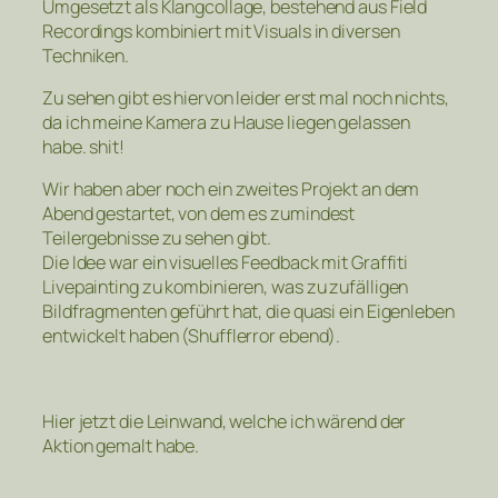
Umgesetzt als Klangcollage, bestehend aus Field
Recordings kombiniert mit Visuals in diversen
Techniken.
Zu sehen gibt es hiervon leider erst mal noch nichts,
da ich meine Kamera zu Hause liegen gelassen
habe. shit!
Wir haben aber noch ein zweites Projekt an dem
Abend gestartet, von dem es zumindest
Teilergebnisse zu sehen gibt.
Die Idee war ein visuelles Feedback mit Graffiti
Livepainting zu kombinieren, was zu zufälligen
Bildfragmenten geführt hat, die quasi ein Eigenleben
entwickelt haben (Shufflerror ebend).
Hier jetzt die Leinwand, welche ich wärend der
Aktion gemalt habe.