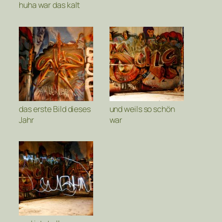
huha war das kalt
das erste Bild dieses
und weils so schön
Jahr
war