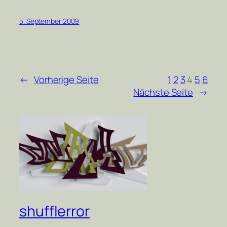
5. September 2009
←
Vorherige Seite
1
2
3
4
5
6
Nächste Seite
→
shufflerror