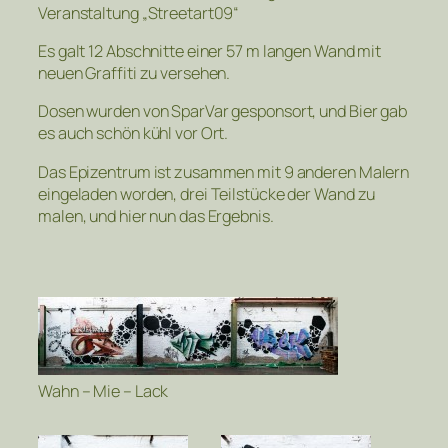
Veranstaltung „Streetart09“
Es galt 12 Abschnitte einer 57 m langen Wand mit
neuen Graffiti zu versehen.
Dosen wurden von SparVar gesponsort, und Bier gab
es auch schön kühl vor Ort.
Das Epizentrum ist zusammen mit 9 anderen Malern
eingeladen worden, drei Teilstücke der Wand zu
malen, und hier nun das Ergebnis.
Wahn – Mie – Lack