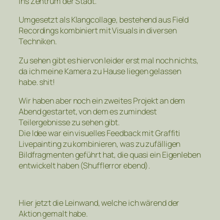
ins Zentrum der Stadt.
Umgesetzt als Klangcollage, bestehend aus Field
Recordings kombiniert mit Visuals in diversen
Techniken.
Zu sehen gibt es hiervon leider erst mal noch nichts,
da ich meine Kamera zu Hause liegen gelassen
habe. shit!
Wir haben aber noch ein zweites Projekt an dem
Abend gestartet, von dem es zumindest
Teilergebnisse zu sehen gibt.
Die Idee war ein visuelles Feedback mit Graffiti
Livepainting zu kombinieren, was zu zufälligen
Bildfragmenten geführt hat, die quasi ein Eigenleben
entwickelt haben (Shufflerror ebend).
Hier jetzt die Leinwand, welche ich wärend der
Aktion gemalt habe.