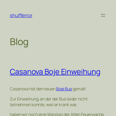
Zum
Inhalt
shufflerror
springen
Blog
Casanova Boje Einweihung
Casanova hat den neuen
Boje Bus
gemalt.
Zur Einweihung, an der der Bus leider nicht
teilnehmen konnte, weil er krank war,
haben wir noch eine Wand an der Alten Feuerwache