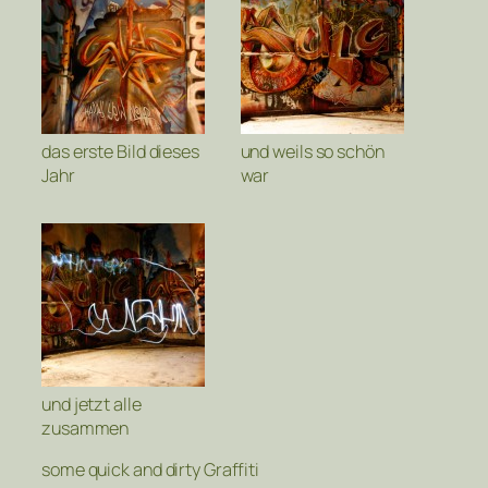
das erste Bild dieses
und weils so schön
Jahr
war
und jetzt alle
zusammen
some quick and dirty Graffiti