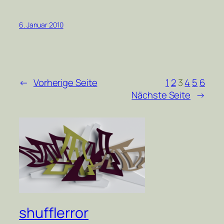
6. Januar 2010
←
Vorherige Seite
1
2
3
4
5
6
Nächste Seite
→
shufflerror