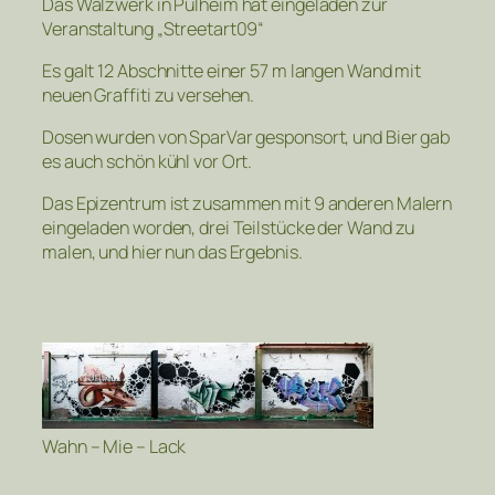
Das Walzwerk in Pulheim hat eingeladen zur
Veranstaltung „Streetart09“
Es galt 12 Abschnitte einer 57 m langen Wand mit
neuen Graffiti zu versehen.
Dosen wurden von SparVar gesponsort, und Bier gab
es auch schön kühl vor Ort.
Das Epizentrum ist zusammen mit 9 anderen Malern
eingeladen worden, drei Teilstücke der Wand zu
malen, und hier nun das Ergebnis.
Wahn – Mie – Lack