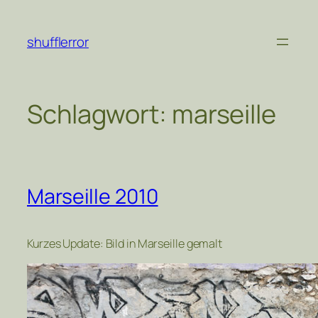
Zum
Inhalt
shufflerror
springen
Schlagwort:
marseille
Marseille 2010
Kurzes Update: Bild in Marseille gemalt